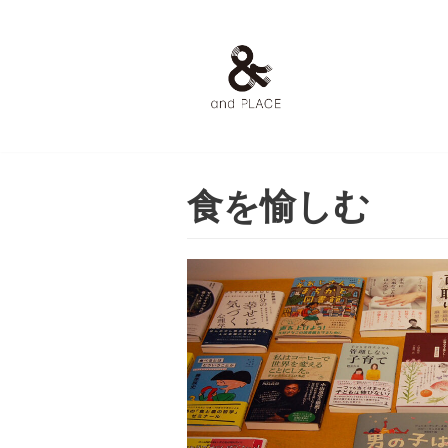
コ
ン
テ
ン
ツ
へ
食を愉しむ
ス
キ
ッ
プ