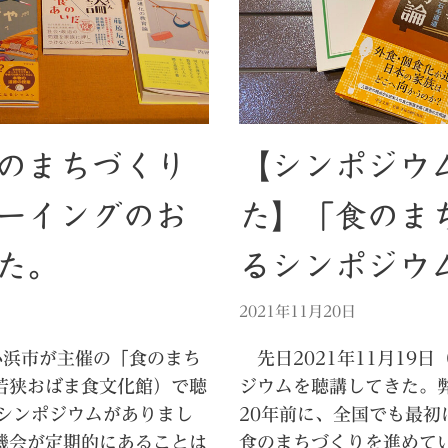
のまちづくり
【シンポジウ
ーイングのお
た】「食のま
た。
るシンポジウ
2021年11月20日
小浜市が主催の「食のまち
先日2021年11月19
若狭おばま食文化館）で聴
ジウムを聴講してきた。
もシンポジウムがありまし
20年前に、全国でも最
機会が定期的にあることは
食のまちづくりを進めて