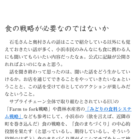
食の戦略が必要なのではないか
石毛さんと奥村さんの話はここで紹介している以外にも覚
えておきたい話が多く、小浜市民のみんなにも食に携わる人
にも聞いてもらいたい内容だったなぁ。公式に記録が公開さ
れればよいのになぁと思う。
話を聞き終わって思ったのは、聞いた話をどう生かしてい
けるか。お店を通じてできることをやっていきたいなぁとい
うことと、この話を受けて市としてのアクションが楽しみだ
なということ。
サプライチェーン全体で取り組むとされているEUの
「Farm to fork戦略」
や農林水産省の
「みどりの食料システ
ム戦略」
なども参考にして、小浜市の（欲を言えば、近隣市
町を巻き込んだ）食の戦略を、「食のまちづくり」の中心的
役割を果たす（と思っているし、期待しているし、そういう
役割のはず？）食のまちづくり課がイニシアチブをとって検