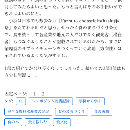
討してみたらよいと思った。もっと言えばそのお手伝いがで
きればよいのにと。
小浜は日本でも数少ない
「Farm to chopsticks(hashi)戦
略」
をたてれる町だと思う。せっかく食のまちづくり条例
で、食を核として各産業や地元の人だけでなく観光客（滞在
者）もつなぐようなことが記載されているのだから、まさに
循環型のサプライチェーンをつくっていく素地（方向性）は
示されているような気がするし。
1部の紹介でかなり長くなってしまった。続いての2部3部はも
う少し簡潔に。。
固定ページ:
1
2
タグ:
te
シンポジウム聴講記録
事例から学ぶ
健全な農林水産業の発展
食のまちづくり
食の戦略
食の本
食を愉しむ
食文化