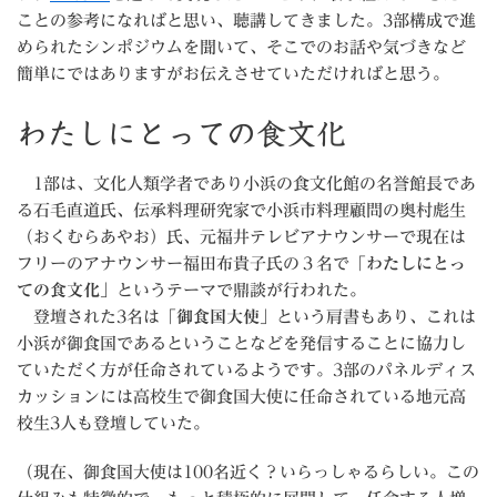
ことの参考になればと思い、聴講してきました。3部構成で進
められたシンポジウムを聞いて、そこでのお話や気づきなど
簡単にではありますがお伝えさせていただければと思う。
わたしにとっての食文化
1部は、文化人類学者であり小浜の食文化館の名誉館長であ
る石毛直道氏、伝承料理研究家で小浜市料理顧問の奥村彪生
（おくむらあやお）氏、元福井テレビアナウンサーで現在は
フリーのアナウンサー福田布貴子氏の３名で
「わたしにとっ
ての食文化」
というテーマで鼎談が行われた。
登壇された3名は
「御食国大使」
という肩書もあり、これは
小浜が御食国であるということなどを発信することに協力し
ていただく方が任命されているようです。3部のパネルディス
カッションには高校生で御食国大使に任命されている地元高
校生3人も登壇していた。
（現在、御食国大使は100名近く？いらっしゃるらしい。この