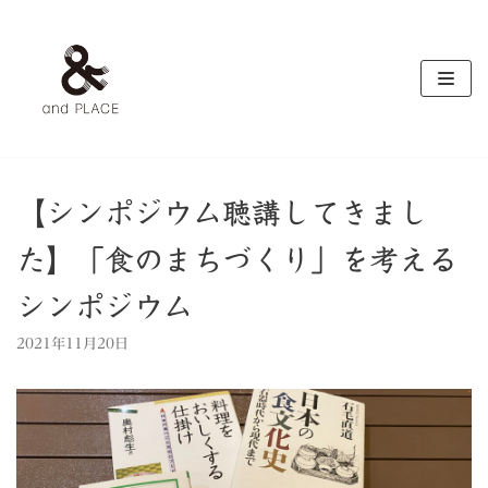
コ
ン
テ
ン
ツ
へ
ス
キ
【シンポジウム聴講してきまし
ッ
た】「食のまちづくり」を考える
プ
シンポジウム
2021年11月20日