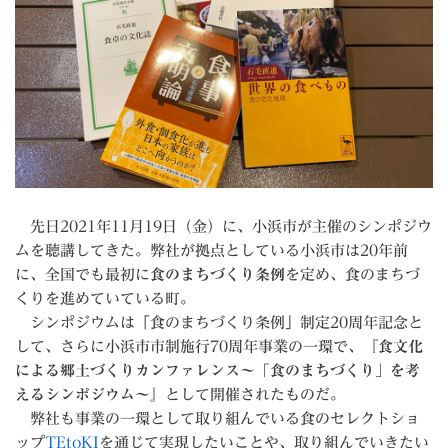
先日2021年11月19日（金）に、小浜市が主催のシンポジウ
ムを聴講してきた。弊社が拠点としている小浜市は20年前
に、全国でも最初に
食のまちづくり条例
を定め、食のまちづ
くりを進めていている町。
シンポジウムは「食のまちづくり条例」制定20周年記念と
して、さらに小浜市市制施行70周年事業の一環で、
『食文化
による郷土づくりカンファレンス～「食のまちづくり」を考
えるシンポジウム～』
として開催されたものだ。
弊社も事業の一環として取り組んでいる食のセレクトショ
ップ
TEtoKI
を通じて実現したいことや、取り組んでいきたい