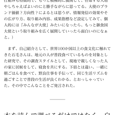
仕組みも特徴的で、もっと積極的に展開して、任命する人増
やしちゃえばよいのにと勝手ながらに思ってる。大使のブラ
ンド価値？方向性？によるとは思うが、情報発信の効果やそ
の広がり方、取り組み内容、成果指標など設定してみて、個
人的には「みんなが大使」みたいになったら、もっと御食国
大使という取り組みを広く展開していったら面白いのになぁ
と。）
まず、自己紹介として、世界100か国以上の食文化に触れて
きた石毛さんは、地元の人が普段食べているものを対象とし
た研究で、その調査スタイルとして、現地で親しくなった人
の家に居候をして、寝食を共にする。下宿とは違い、一緒に
朝ごはんを食べて、野良仕事を手伝って、同じ生活リズムを
過ごすことで普段の生活が良くわかる。とおっしゃってい
た。その中でこんなことをご発言された。