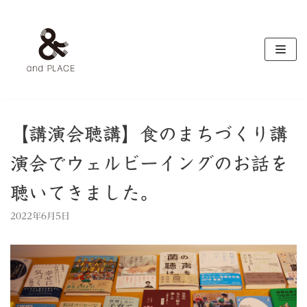
コ
ン
テ
ン
ツ
へ
ス
キ
【講演会聴講】食のまちづくり講
ッ
演会でウェルビーイングのお話を
プ
聴いてきました。
2022年6月5日