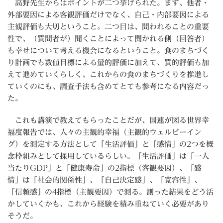
高野先生からはポイントが二つ挙げられた。まず、他者・
外部要因による客観評価だけでなく、自己・内部要因による
主観評価も大切ということ。二つ目は、問われることの重要
性で、（質問者が）聞くことによって聞かれる側（回答者）
も幸せについて考える機会になるということ。食のまちづく
り計画でも数値目標による量的評価に加えて、質的評価も加
えて進めていくらしく、これからの食のまちづくりを推進し
ていくのにも、調査手法も含めてとても参考になる内容だっ
た。
これも講演で教えてもらったことだが、国連が図る世界幸
福度報告では、人々の主観的幸福（主観的ウェルビーイン
グ）を測定する方法として「生活評価」と「感情」の2つを概
念枠組みとして採用しているらしい。「生活評価」は「一人
当たりGDP」と「健康寿命」の2指標（客観要因）、「感
情」は「社会的関係性」、「自己決定感」、「寛容性」、
「信頼感」の4指標（主観要因）で測る。測った結果をどう活
かしていくかも、これから経験を積み重ねていく必要があり
そうだ。