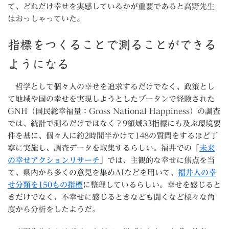
て、どれだけ幸せを実感しているかが重要であると高野先生
はおっしゃっていた。
指標をつくることで測ることができる
ようになる
哲学として個々人の幸せを追求するだけでなく、政策とし
て地域や国の幸せを実現しようとしたブータンで経験された
GNH（国民総幸福量：Gross National Happiness）の調査
では、統計で測るだけではなく？9領域33指標にも及ぶ環境要
件を基に、個々人に約2時間半かけて148の質問をするほど丁
寧に実施し、調査データを取集するらしい。福井での「
未来
の幸せアクションリサーチ
」では、主観的な幸せに焦点を当
て、県内から多くの意見を集めAIなどを用いて、
福井人の幸
せ分類を150もの指標
に整理しているらしい。幸せを感じると
きだけでなく、不幸せに感じるときなども聞くなど様々な角
度から分析をしたようだ。