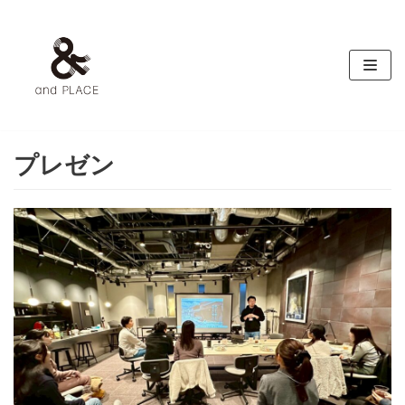
コ
ン
テ
ン
ツ
へ
ス
プレゼン
キ
ッ
プ