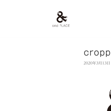
コ
ン
テ
ン
ツ
へ
ス
cropp
キ
ッ
2020年3月13日
プ