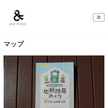
コ
ン
テ
ン
ツ
へ
ス
マップ
キ
ッ
プ