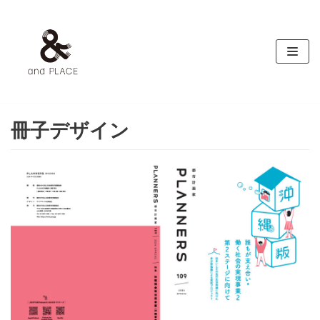
コ
ン
テ
ン
ツ
へ
ス
冊子デザイン
キ
ッ
プ