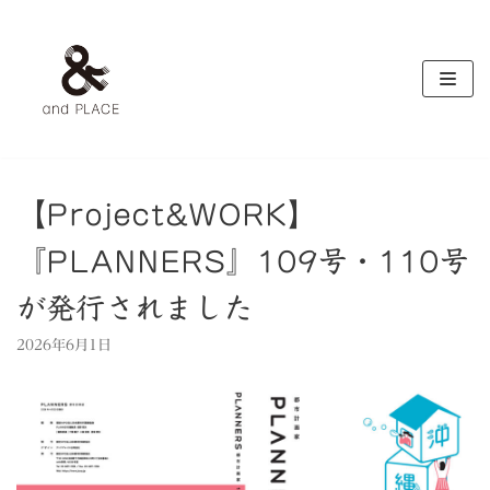
コ
ン
テ
ン
ツ
へ
ス
キ
【Project&WORK】
ッ
『PLANNERS』109号・110号
プ
が発行されました
2026年6月1日