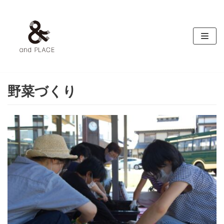
コ
ン
テ
ン
ツ
へ
ス
野菜づくり
キ
ッ
プ