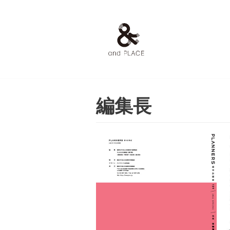
コ
ン
テ
ン
ツ
へ
編集長
ス
キ
ッ
プ