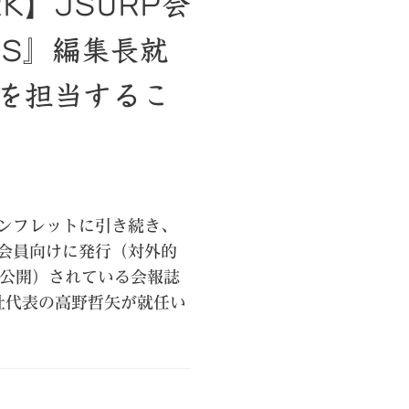
RK】JSURP会
RS』編集長就
を担当するこ
パンフレットに引き続き、
に会員向けに発行（対外的
も公開）されている会報誌
弊社代表の高野哲矢が就任い