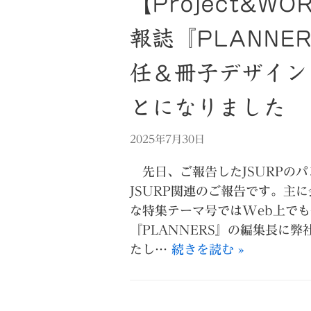
【Project&WO
報誌『PLANNE
任＆冊子デザイン
とになりました
2025年7月30日
先日、ご報告したJSURPの
JSURP関連のご報告です。主
な特集テーマ号ではWeb上で
『PLANNERS』の編集長に
たし…
続きを読む »