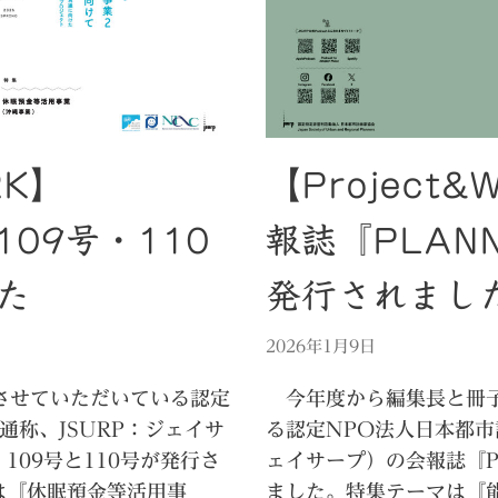
RK】
【Project
109号・110
報誌『PLAN
た
発行されまし
2026年1月9日
させていただいている認定
今年度から編集長と冊子
通称、JSURP：ジェイサ
る認定NPO法人日本都市
109号と110号が発行さ
ェイサープ）の会報誌『PL
は『休眠預金等活用事
ました。特集テーマは『