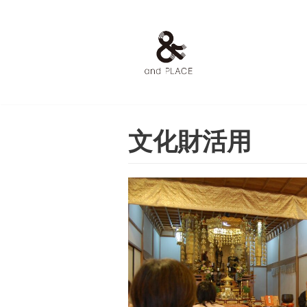
コ
ン
テ
ン
ツ
へ
文化財活用
ス
キ
ッ
プ