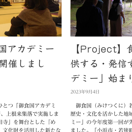
御食国アカデミー
【Projec
開催しまし
供する・発信
デミー」始ま
2023年9月4日
ひとつ「御食国アカデミ
御食国（みけつくに）若
所、上根来集落で実施しま
歴史・文化を活かした地
田寺」を舞台とした『め
ミー」の今年度第一回が
。文化財を活用した新たな
ました。「小浜市・若狭