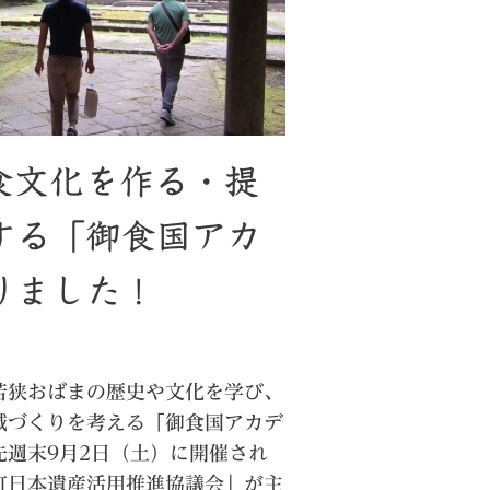
t】食文化を作る・提
する「御食国アカ
りました！
狭おばまの歴史や文化を学び、
域づくりを考える「御食国アカデ
先週末9月2日（土）に開催され
町日本遺産活用推進協議会」が主