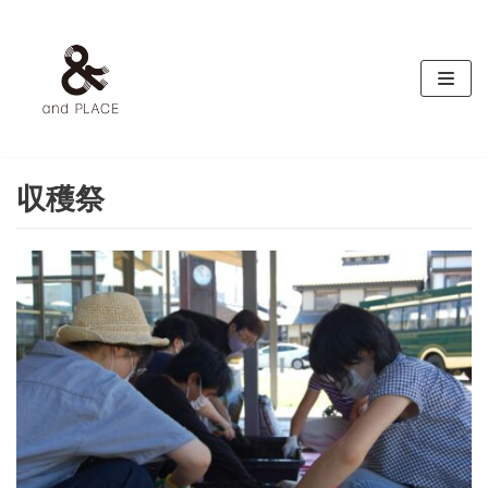
コ
ン
テ
ン
ツ
へ
ス
収穫祭
キ
ッ
プ