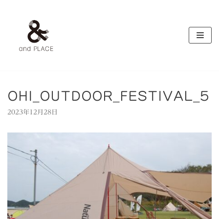
コ
ン
テ
ン
ツ
へ
ス
キ
OHI_OUTDOOR_FESTIVAL_5
ッ
2023年12月28日
プ