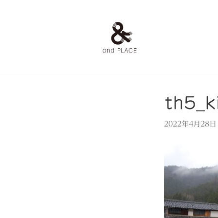
コ
ン
テ
ン
ツ
へ
ス
th5_k
キ
ッ
2022年4月28日
プ