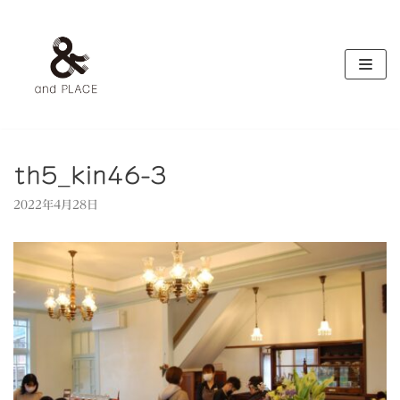
コ
ン
テ
ン
ツ
へ
ス
キ
th5_kin46-3
ッ
2022年4月28日
プ