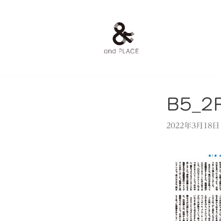
コ
ン
テ
ン
ツ
へ
ス
B5_2
キ
ッ
2022年3月18日
プ