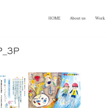
HOME
About us
Work
P_3P