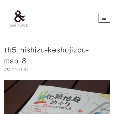
コ
ン
テ
ン
ツ
へ
ス
キ
th5_nishizu-keshojizou-
ッ
map_8
プ
2021年9月10日