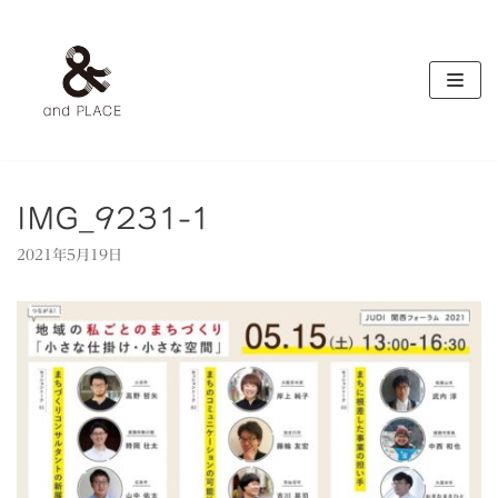
コ
ン
テ
ン
ツ
へ
ス
キ
IMG_9231-1
ッ
2021年5月19日
プ