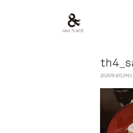
コ
ン
テ
ン
ツ
へ
ス
th4_s
キ
ッ
2020年4月29日
プ