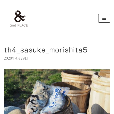
コ
ン
テ
ン
ツ
へ
ス
キ
th4_sasuke_morishita5
ッ
2020年4月29日
プ