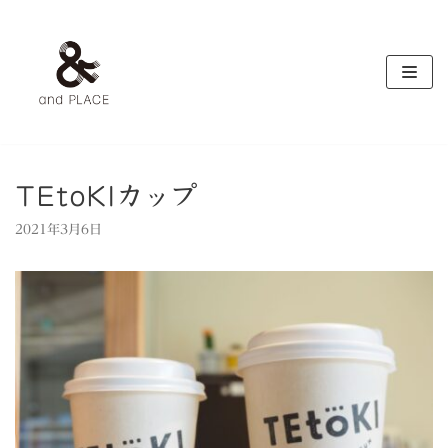
コ
ン
テ
ン
ツ
へ
ス
キ
TEtoKIカップ
ッ
2021年3月6日
プ