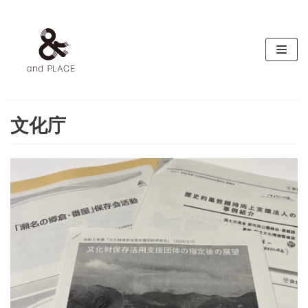
コ
ン
テ
ン
ツ
へ
ス
文化庁
キ
ッ
プ