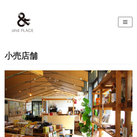
コ
ン
テ
ン
ツ
へ
ス
小売店舗
キ
ッ
プ