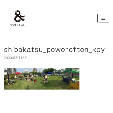
コ
ン
テ
ン
ツ
へ
ス
キ
shibakatsu_poweroften_key
ッ
2020年3月18日
プ