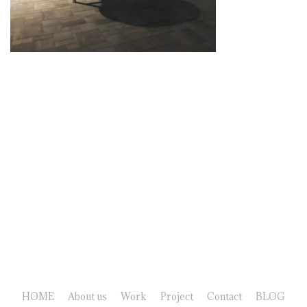
HOME
About us
Work
Project
Contact
BLOG