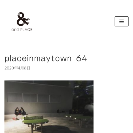
コ
ン
テ
ン
ツ
へ
ス
キ
placeinmaytown_64
ッ
2020年4月8日
プ