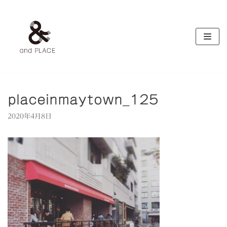
コ
ン
テ
ン
ツ
へ
ス
キ
placeinmaytown_125
ッ
2020年4月8日
プ