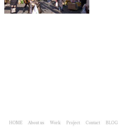
HOME
About us
Work
Project
Contact
BLOG