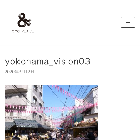
コ
ン
テ
ン
ツ
へ
ス
キ
yokohama_vision03
ッ
2020年3月12日
プ