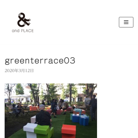
コ
ン
テ
ン
ツ
へ
ス
キ
greenterrace03
ッ
2020年3月12日
プ