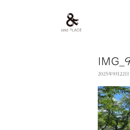
コ
ン
テ
ン
ツ
へ
ス
IMG_
キ
ッ
2025年9月22日
プ