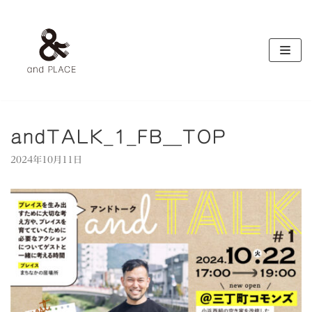
コ
ン
テ
ン
ツ
へ
ス
キ
andTALK_1_FB＿TOP
ッ
2024年10月11日
プ