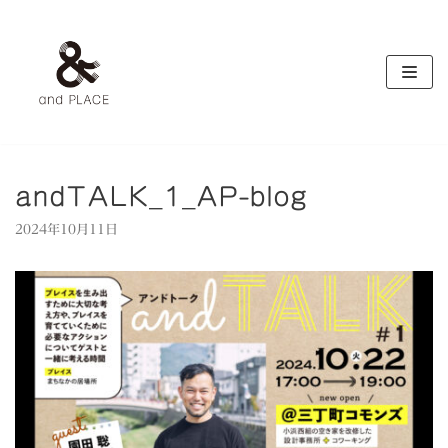
コ
ン
テ
ン
ツ
へ
ス
キ
andTALK_1_AP-blog
ッ
2024年10月11日
プ