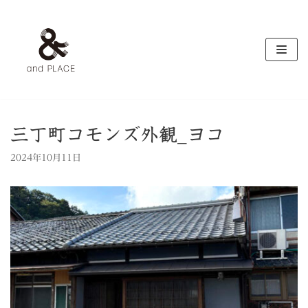
コ
ン
テ
ン
ツ
へ
ス
キ
三丁町コモンズ外観_ヨコ
ッ
2024年10月11日
プ