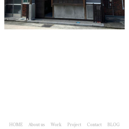
HOME
About us
Work
Project
Contact
BLOG