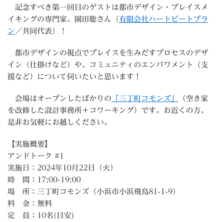
記念すべき第一回目のゲストは都市デザイン・プレイスメ
イキングの専門家、園田聡さん（
有限会社ハートビートプラ
ン
／共同代表）！
都市デザインの視点でプレイスを生みだすプロセスのデザ
イン（仕掛けなど）や、コミュニティのエンパワメント（支
援など）について伺いたいと思います！
会場はオープンしたばかりの
「三丁町コモンズ」
（空き家
を改修した設計事務所＋コワーキング）です。お近くの方、
是非お気軽にお越しください。
【実施概要】
アンドトーク #1
実施日：2024年10月22日（火）
時 間：17:00-19:00
場 所：三丁町コモンズ（小浜市小浜飛鳥81-1-9）
料 金：無料
定 員：10名(目安)