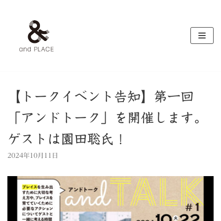
コ
ン
テ
ン
ツ
へ
ス
キ
【トークイベント告知】第一回
ッ
「アンドトーク」を開催します。
プ
ゲストは園田聡氏！
2024年10月11日