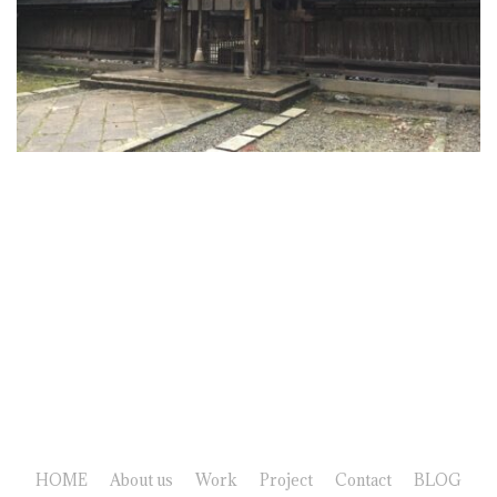
HOME
About us
Work
Project
Contact
BLOG