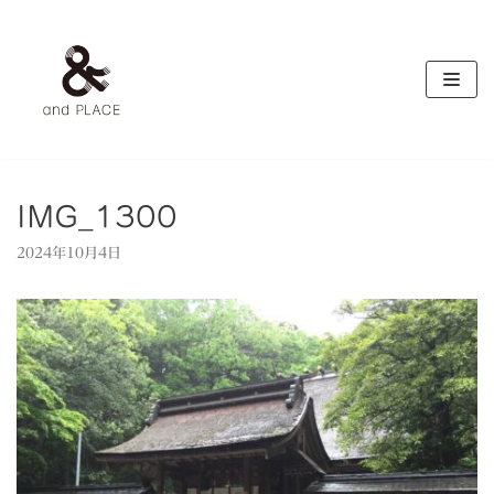
コ
ン
テ
ン
ツ
へ
ス
キ
IMG_1300
ッ
2024年10月4日
プ