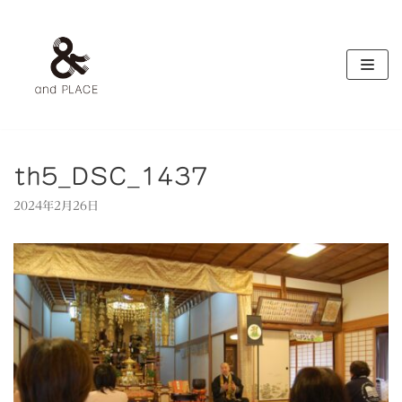
コ
ン
テ
ン
ツ
へ
ス
キ
th5_DSC_1437
ッ
2024年2月26日
プ