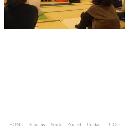
HOME
About us
Work
Project
Contact
BLOG