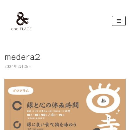
コ
ン
テ
ン
ツ
へ
ス
キ
medera2
ッ
2024年2月26日
プ