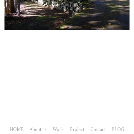
HOME
About us
Work
Project
Contact
BLOG