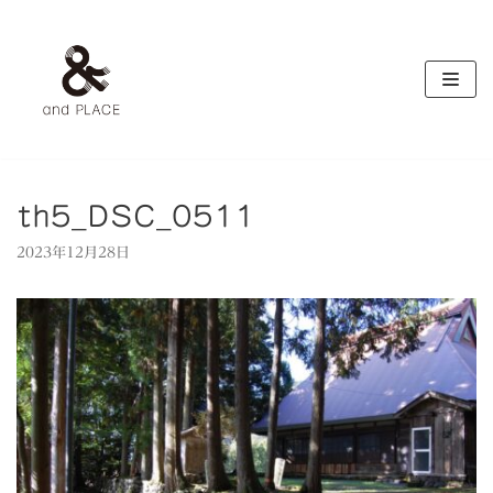
コ
ン
テ
ン
ツ
へ
ス
キ
th5_DSC_0511
ッ
2023年12月28日
プ