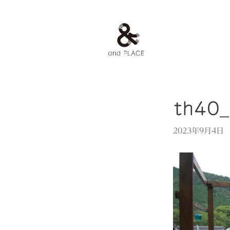
コ
ン
テ
ン
ツ
へ
ス
th40
キ
ッ
2023年9月4日
プ