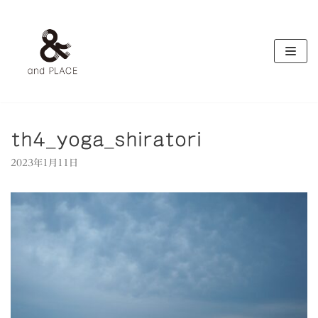
コ
ン
テ
ン
ツ
へ
ス
キ
th4_yoga_shiratori
ッ
2023年1月11日
プ