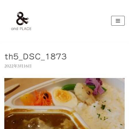
コ
ン
テ
ン
ツ
へ
ス
キ
th5_DSC_1873
ッ
2022年3月16日
プ