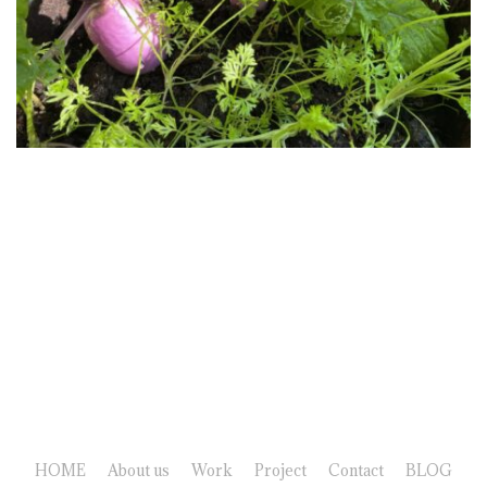
HOME
About us
Work
Project
Contact
BLOG