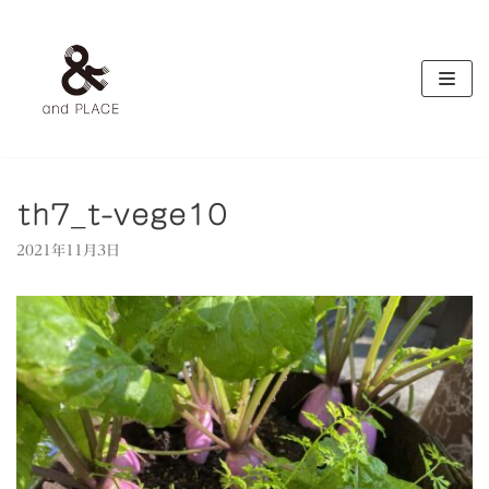
コ
ン
テ
ン
ツ
へ
ス
キ
th7_t-vege10
ッ
2021年11月3日
プ