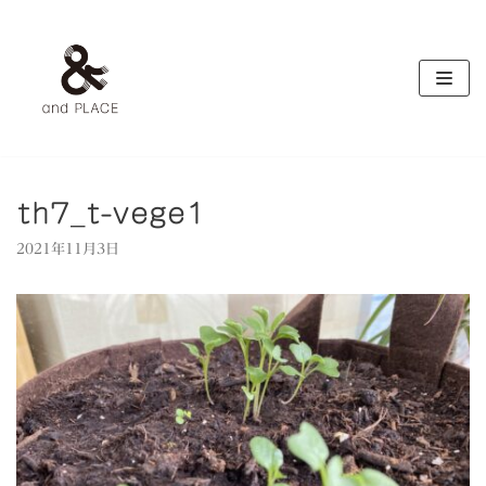
コ
ン
テ
ン
ツ
へ
ス
キ
th7_t-vege1
ッ
2021年11月3日
プ