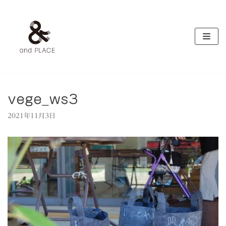
コ
ン
テ
ン
ツ
へ
ス
キ
vege_ws3
ッ
2021年11月3日
プ