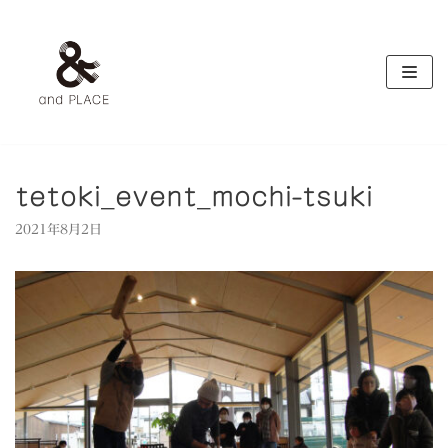
コ
ン
テ
ン
ツ
へ
ス
キ
tetoki_event_mochi-tsuki
ッ
2021年8月2日
プ