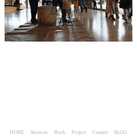
HOME
About us
Work
Project
Contact
BLOG