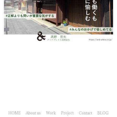
HOME
About us
Work
Project
Contact
BLOG