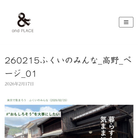
コ
ン
テ
ン
ツ
へ
ス
キ
260215ふくいのみんな_高野_ペ
ッ
ージ_01
プ
2026年2月17日