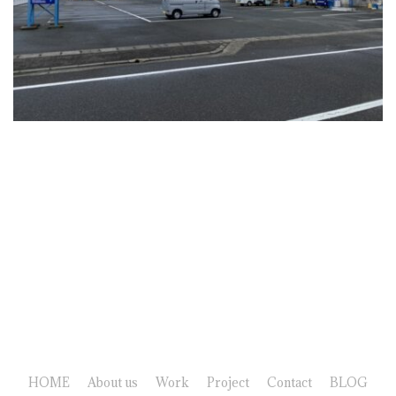
HOME
About us
Work
Project
Contact
BLOG