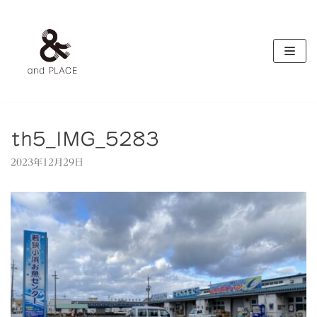
コ
ン
テ
ン
ツ
へ
ス
キ
th5_IMG_5283
ッ
2023年12月29日
プ