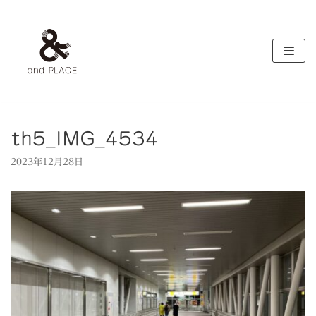
コ
ン
テ
ン
ツ
へ
ス
キ
th5_IMG_4534
ッ
2023年12月28日
プ