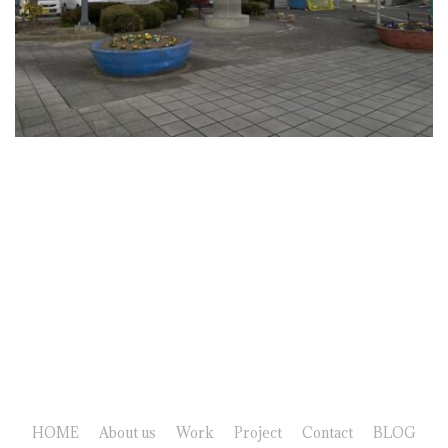
HOME
About us
Work
Project
Contact
BLOG