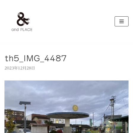
コ
ン
テ
ン
ツ
へ
ス
キ
th5_IMG_4487
ッ
2023年12月28日
プ