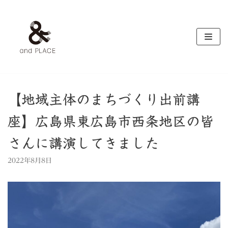
コ
ン
テ
ン
ツ
へ
ス
キ
【地域主体のまちづくり出前講
ッ
座】広島県東広島市西条地区の皆
プ
さんに講演してきました
2022年8月8日