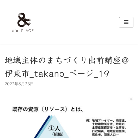
コ
ン
テ
ン
ツ
へ
ス
キ
地域主体のまちづくり出前講座＠
ッ
伊東市_takano_ページ_19
プ
2022年8月23日